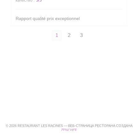
качество
:
5
/5
Rapport qualité prix exceptionnel
1
2
3
© 2026 RESTAURANT LES RACINES — ВЕБ-СТРАНИЦА РЕСТОРАНА СОЗДАНА
((ОТКРЫВАЕТСЯ В НОВОМ ОКНЕ))
ZENCHEF