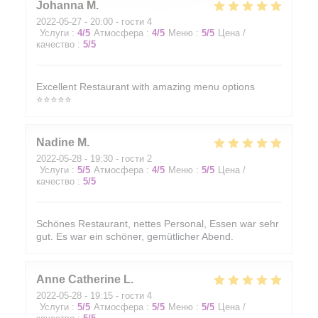
Johanna
M
2022-05-27
- 20:00 - гости 4
Услуги
:
4
/5
Атмосфера
:
4
/5
Меню
:
5
/5
Цена /
качество
:
5
/5
Excellent Restaurant with amazing menu options
⭐️⭐️⭐️⭐️⭐️
Nadine
M
2022-05-28
- 19:30 - гости 2
Услуги
:
5
/5
Атмосфера
:
4
/5
Меню
:
5
/5
Цена /
качество
:
5
/5
Schönes Restaurant, nettes Personal, Essen war sehr
gut. Es war ein schöner, gemütlicher Abend.
Anne Catherine
L
2022-05-28
- 19:15 - гости 4
Услуги
:
5
/5
Атмосфера
:
5
/5
Меню
:
5
/5
Цена /