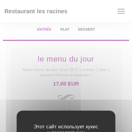
Панель управления cookies
Restaurant les racines
ENTRÉE
PLAT
DESSERT
le menu du jour
Notre menu du jour pour 20 € 1 entrée 1 plat 1
dessert Pensez à réserver !
17,00 EUR
entrée
plat
Этот сайт использует кукис