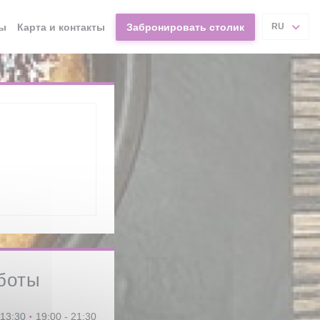
ы
Карта и контакты
Забронировать столик
RU
боты
 13:30
19:00 - 21:30
•