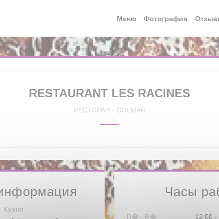
Меню
Фотографии
Отзыв
RESTAURANT LES RACINES
РЕСТОРАН
-
COLMAR
информация
Часы ра
Кухня
П�
-
В�
12:00 -