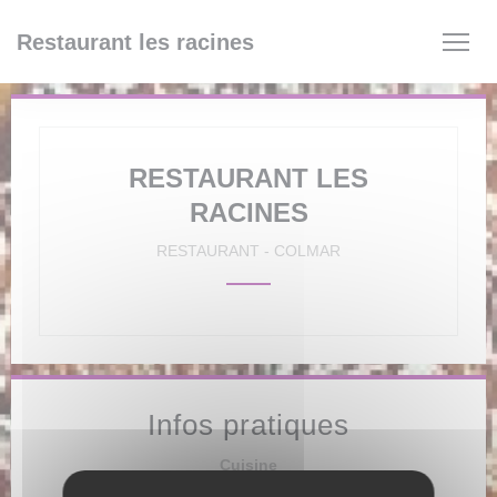
Personnalisation de vos choix en matière de cookies
Restaurant les racines
RESTAURANT LES
RACINES
RESTAURANT
-
COLMAR
Infos pratiques
Cuisine
Française Traditionnelle