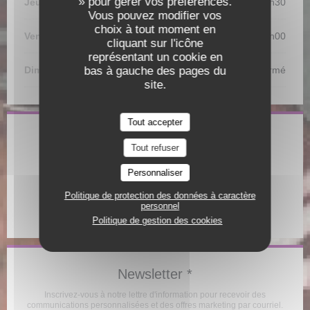
» pour gérer vos préférences.
Jeudi
12h00 - 13h30
19h00 - 21h30
•
Vous pouvez modifier vos
choix à tout moment en
Ven
-
Sam
12h00 - 13h30
19h00 - 22h00
•
cliquant sur l'icône
représentant un cookie en
bas à gauche des pages du
Dimanche
Fermé
site.
Tout accepter
Adresse
Tout refuser
((ouvre une nouvelle
Rue d'Alspach 68000 Colmar
Personnaliser
03 89 41 09 01
Politique de protection des données à caractère
personnel
Facebook ((ouvre une nouvelle 
Politique de gestion des cookies
Newsletter
*
Inscrivez-vous à notre lettre d'information pour recevoir des
communications personnalisées et des offres marketing par courriel.