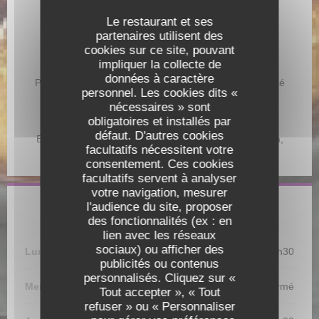
Le restaurant et ses
Type de restaurant
partenaires utilisent des
Restaurant
cookies sur ce site, pouvant
impliquer la collecte de
Services
données à caractère
Privatisation, Climatisé, Accès aux personnes à mobilité
personnel. Les cookies dits «
réduite
nécessaires » sont
obligatoires et installés par
Moyens de paiement
défaut. D'autres cookies
Eurocard/Mastercard, Titres restaurant, Espèces, Visa,
facultatifs nécessitent votre
Chèques, Carte Bleue
consentement. Ces cookies
facultatifs servent à analyser
votre navigation, mesurer
l'audience du site, proposer
Horaires
des fonctionnalités (ex : en
lien avec les réseaux
sociaux) ou afficher des
Lun
-
Mar
12h00 - 13h30
19h00 - 21h30
•
publicités ou contenus
personnalisés. Cliquez sur «
Restaurant les racines
Mercredi
Fermé
Tout accepter », « Tout
refuser » ou « Personnaliser