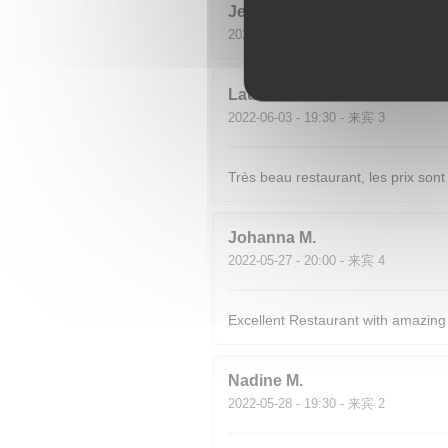
Jean-Loup
S
2022-06-11
- 19:30 - 来宾 2
Laure
B
2022-06-03
- 19:30 - 来宾 3
Très beau restaurant, les prix sont
Johanna
M
2022-05-27
- 20:00 - 来宾 4
Excellent Restaurant with amazing 
Nadine
M
2022-05-28
- 19:30 - 来宾 2