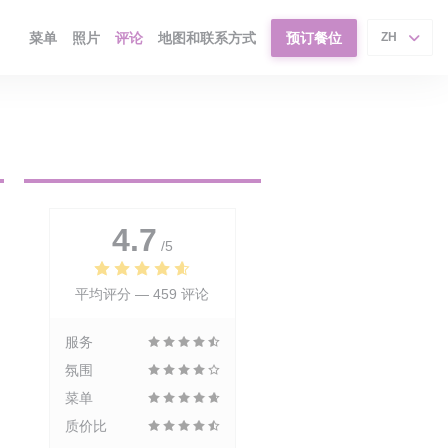
菜单
照片
评论
地图和联系方式
预订餐位
ZH
4.7
/5
平均评分 —
459 评论
服务
氛围
菜单
质价比