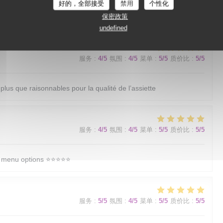
好的，全部接受
禁用
个性化
保密政策
服务
:
4
/5
氛围
:
4
/5
菜单
:
5
/5
质价比
:
4
/5
undefined
服务
:
4
/5
氛围
:
4
/5
菜单
:
5
/5
质价比
:
5
/5
 plus que raisonnables pour la qualité de l’assiette
服务
:
4
/5
氛围
:
4
/5
菜单
:
5
/5
质价比
:
5
/5
menu options ⭐️⭐️⭐️⭐️⭐️
服务
:
5
/5
氛围
:
4
/5
菜单
:
5
/5
质价比
:
5
/5