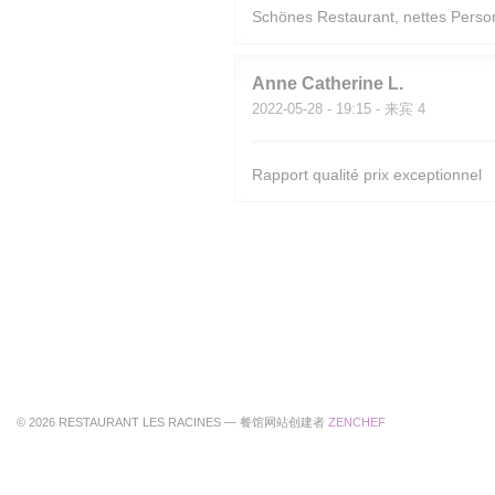
Schönes Restaurant, nettes Person
Anne Catherine
L
2022-05-28
- 19:15 - 来宾 4
Rapport qualité prix exceptionnel
((在新窗口中打开))
© 2026 RESTAURANT LES RACINES — 餐馆网站创建者
ZENCHEF