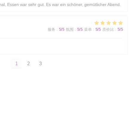
al, Essen war sehr gut. Es war ein schöner, gemütlicher Abend.
服务
:
5
/5
氛围
:
5
/5
菜单
:
5
/5
质价比
:
5
/5
1
2
3