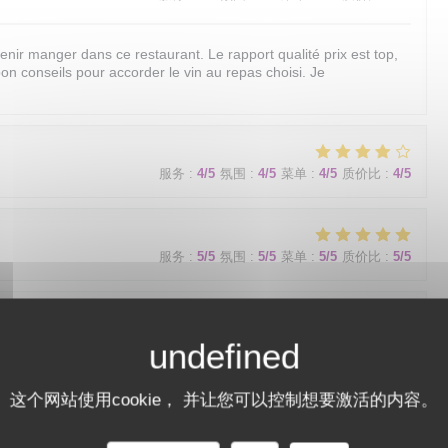
venir manger dans ce restaurant. Le rapport qualité prix est top,
bon conseils pour accorder le vin au repas choisi. Je
服务
:
4
/5
氛围
:
4
/5
菜单
:
4
/5
质价比
:
4
/5
服务
:
5
/5
氛围
:
5
/5
菜单
:
5
/5
质价比
:
5
/5
服务
:
4
/5
氛围
:
2
/5
菜单
:
4
/5
质价比
:
4
/5
这个网站使用cookie， 并让您可以控制想要激活的内容。
Restaurant les racines