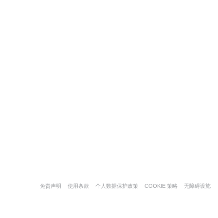
((在新窗口中打开))
((在新窗口中打开))
((在新窗口中打开))
((在新窗口中打开
(
免责声明
使用条款
个人数据保护政策
COOKIE 策略
无障碍设施