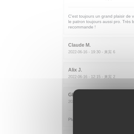
C'est toujours un grand plaisir de 
le patron toujours aussi pro. Très 
recommande !
Claude
M
2022-06-16
- 19:30 - 来宾 6
Alix
J
2022-06-16
- 12:15 - 来宾 2
GILLES
P
2022-06-11
- 19:15 - 来宾 2
Plus aujourd'hui. Déçu.