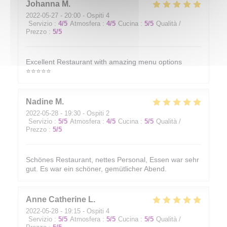
Johanna
M
2022-05-27
- 20:00 - Ospiti 4
Servizio
:
4
/5
Atmosfera
:
4
/5
Cucina
:
5
/5
Qualità /
Prezzo
:
5
/5
Excellent Restaurant with amazing menu options
⭐️⭐️⭐️⭐️⭐️
Nadine
M
2022-05-28
- 19:30 - Ospiti 2
Servizio
:
5
/5
Atmosfera
:
4
/5
Cucina
:
5
/5
Qualità /
Prezzo
:
5
/5
Schönes Restaurant, nettes Personal, Essen war sehr
gut. Es war ein schöner, gemütlicher Abend.
Anne Catherine
L
2022-05-28
- 19:15 - Ospiti 4
Servizio
:
5
/5
Atmosfera
:
5
/5
Cucina
:
5
/5
Qualità /