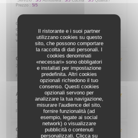
Servizio
:
5
/5
Atmosfera
:
5
/5
Cucina
:
5
/5
Qualità /
Prezzo
:
5
/5
C'est toujours un grand plaisir de venir manger dans
ce restaurant. Le rapport qualité prix est top, le patron
Il ristorante e i suoi partner
toujours aussi pro. Très bon conseils pour accorder le
utilizzano cookies su questo
vin au repas choisi. Je recommande !
sito, che possono comportare
la raccolta di dati personali. I
cookies denominati
Claude
M
«necessari» sono obbligatori
2022-06-16
- 19:30 - Ospiti 6
e installati per impostazione
Servizio
:
4
/5
Atmosfera
:
4
/5
Cucina
:
4
/5
Qualità /
predefinita. Altri cookies
Prezzo
:
4
/5
opzionali richiedono il tuo
consenso. Questi cookies
opzionali servono per
Alix
J
analizzare la tua navigazione,
2022-06-16
- 12:15 - Ospiti 2
misurare l'audience del sito,
Servizio
:
5
/5
Atmosfera
:
5
/5
Cucina
:
5
/5
Qualità /
fornire funzionalità (ad
Prezzo
:
5
/5
esempio, legate ai social
network) o visualizzare
pubblicità o contenuti
GILLES
P
Restaurant les racines
personalizzati. Clicca su
2022-06-11
- 19:15 - Ospiti 2