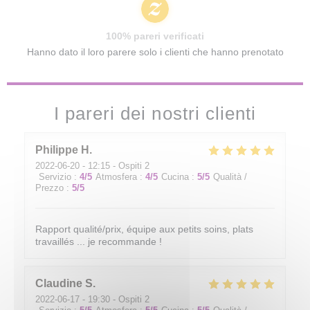
100% pareri verificati
Hanno dato il loro parere solo i clienti che hanno prenotato
I pareri dei nostri clienti
Philippe
H
2022-06-20
- 12:15 - Ospiti 2
Servizio
:
4
/5
Atmosfera
:
4
/5
Cucina
:
5
/5
Qualità /
Prezzo
:
5
/5
Rapport qualité/prix, équipe aux petits soins, plats
travaillés ... je recommande !
Claudine
S
2022-06-17
- 19:30 - Ospiti 2