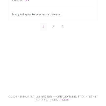
Prezzo
:
5
/5
Rapport qualité prix exceptionnel
1
2
3
© 2026 RESTAURANT LES RACINES — CREAZIONE DEL SITO INTERNET
((APRE UNA NUOVA FINEST
RISTORANTE CON
ZENCHEF