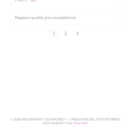
Prezzo
:
5
/5
Rapport qualité prix exceptionnel
1
2
3
© 2026 RESTAURANT LES RACINES — CREAZIONE DEL SITO INTERNET
((APRE UNA NUOVA FINEST
RISTORANTE CON
ZENCHEF