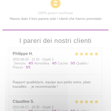
100% pareri verificati
Hanno dato il loro parere solo i clienti che hanno prenotato
I pareri dei nostri clienti
Philippe
H
2022-06-20
- 12:15 - Ospiti 2
Servizio
:
4
/5
Atmosfera
:
4
/5
Cucina
:
5
/5
Qualità /
Prezzo
:
5
/5
Rapport qualité/prix, équipe aux petits soins, plats
travaillés ... je recommande !
Claudine
S
2022-06-17
- 19:30 - Ospiti 2