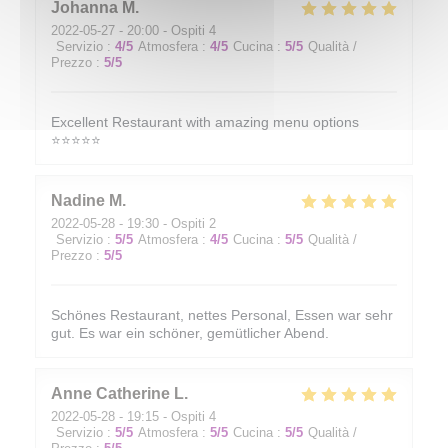
Johanna
M
2022-05-27
- 20:00 - Ospiti 4
Servizio
:
4
/5
Atmosfera
:
4
/5
Cucina
:
5
/5
Qualità /
Prezzo
:
5
/5
Excellent Restaurant with amazing menu options
⭐️⭐️⭐️⭐️⭐️
Nadine
M
2022-05-28
- 19:30 - Ospiti 2
Servizio
:
5
/5
Atmosfera
:
4
/5
Cucina
:
5
/5
Qualità /
Prezzo
:
5
/5
Schönes Restaurant, nettes Personal, Essen war sehr
gut. Es war ein schöner, gemütlicher Abend.
Anne Catherine
L
2022-05-28
- 19:15 - Ospiti 4
Servizio
:
5
/5
Atmosfera
:
5
/5
Cucina
:
5
/5
Qualità /