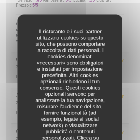
Servizio
:
5
/5
Atmosfera
:
5
/5
Cucina
:
5
/5
Qualità /
Prezzo
:
5
/5
C'est toujours un grand plaisir de venir manger dans
ce restaurant. Le rapport qualité prix est top, le patron
Il ristorante e i suoi partner
toujours aussi pro. Très bon conseils pour accorder le
utilizzano cookies su questo
vin au repas choisi. Je recommande !
sito, che possono comportare
la raccolta di dati personali. I
cookies denominati
Claude
M
«necessari» sono obbligatori
2022-06-16
- 19:30 - Ospiti 6
e installati per impostazione
Servizio
:
4
/5
Atmosfera
:
4
/5
Cucina
:
4
/5
Qualità /
predefinita. Altri cookies
Prezzo
:
4
/5
opzionali richiedono il tuo
consenso. Questi cookies
opzionali servono per
Alix
J
analizzare la tua navigazione,
2022-06-16
- 12:15 - Ospiti 2
misurare l'audience del sito,
Servizio
:
5
/5
Atmosfera
:
5
/5
Cucina
:
5
/5
Qualità /
fornire funzionalità (ad
Prezzo
:
5
/5
esempio, legate ai social
network) o visualizzare
pubblicità o contenuti
GILLES
P
Restaurant les racines
personalizzati. Clicca su
2022-06-11
- 19:15 - Ospiti 2