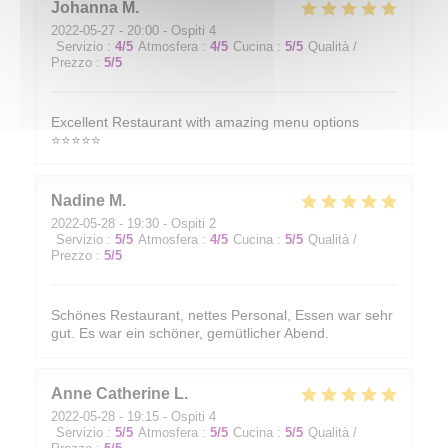
Johanna
M
2022-05-27
- 20:00 - Ospiti 4
Servizio
:
4
/5
Atmosfera
:
4
/5
Cucina
:
5
/5
Qualità /
Prezzo
:
5
/5
Excellent Restaurant with amazing menu options
⭐️⭐️⭐️⭐️⭐️
Nadine
M
2022-05-28
- 19:30 - Ospiti 2
Servizio
:
5
/5
Atmosfera
:
4
/5
Cucina
:
5
/5
Qualità /
Prezzo
:
5
/5
Schönes Restaurant, nettes Personal, Essen war sehr
gut. Es war ein schöner, gemütlicher Abend.
Anne Catherine
L
2022-05-28
- 19:15 - Ospiti 4
Servizio
:
5
/5
Atmosfera
:
5
/5
Cucina
:
5
/5
Qualità /