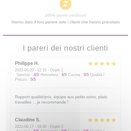
100% pareri verificati
Hanno dato il loro parere solo i clienti che hanno prenotato
I pareri dei nostri clienti
Philippe
H
2022-06-20
- 12:15 - Ospiti 2
Servizio
:
4
/5
Atmosfera
:
4
/5
Cucina
:
5
/5
Qualità /
Prezzo
:
5
/5
Rapport qualité/prix, équipe aux petits soins, plats
travaillés ... je recommande !
Claudine
S
2022-06-17
- 19:30 - Ospiti 2