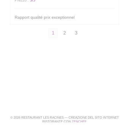
Prezzo
:
5
/5
Rapport qualité prix exceptionnel
1
2
3
© 2026 RESTAURANT LES RACINES — CREAZIONE DEL SITO INTERNET
((APRE UNA NUOVA FINEST
RISTORANTE CON
ZENCHEF