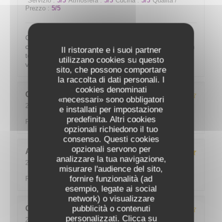
Servizio
:
5
/5
Atmosfera
:
5
/5
Cucina
:
5
/5
Qualità /
Prezzo
:
5
/5
C'est toujours un grand plaisir de venir manger dans
ce restaurant. Le rapport qualité prix est top, le patron
Il ristorante e i suoi partner
toujours aussi pro. Très bon conseils pour accorder le
utilizzano cookies su questo
vin au repas choisi. Je recommande !
sito, che possono comportare
la raccolta di dati personali. I
cookies denominati
Claude
M
«necessari» sono obbligatori
2022-06-16
- 19:30 - Ospiti 6
e installati per impostazione
Servizio
:
4
/5
Atmosfera
:
4
/5
Cucina
:
4
/5
Qualità /
predefinita. Altri cookies
Prezzo
:
4
/5
opzionali richiedono il tuo
consenso. Questi cookies
opzionali servono per
Alix
J
analizzare la tua navigazione,
2022-06-16
- 12:15 - Ospiti 2
misurare l'audience del sito,
Servizio
:
5
/5
Atmosfera
:
5
/5
Cucina
:
5
/5
Qualità /
fornire funzionalità (ad
Prezzo
:
5
/5
esempio, legate ai social
network) o visualizzare
pubblicità o contenuti
GILLES
P
Restaurant les racines
personalizzati. Clicca su
2022-06-11
- 19:15 - Ospiti 2