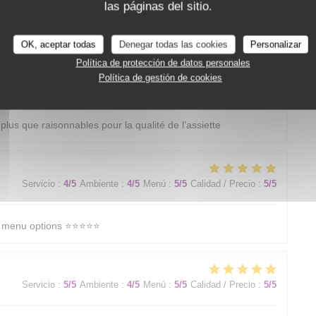
las páginas del sitio.
Servicio
:
4
/5
Ambiente
:
4
/5
Menú
:
5
/5
Calidad / Precio
:
4
/5
OK, aceptar todas
Denegar todas las cookies
Personalizar
Política de protección de datos personales
Política de gestión de cookies
Servicio
:
4
/5
Ambiente
:
4
/5
Menú
:
5
/5
Calidad / Precio
:
5
/5
 plus que raisonnables pour la qualité de l’assiette
Servicio
:
4
/5
Ambiente
:
4
/5
Menú
:
5
/5
Calidad / Precio
:
5
/5
menu options ⭐️⭐️⭐️⭐️⭐️
Servicio
:
5
/5
Ambiente
:
4
/5
Menú
:
5
/5
Calidad / Precio
:
5
/5