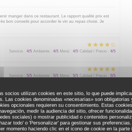
venir manger dans ce restaurant. Le rapport qualité prix est
Très bon conseils pour accorder le vin au repas choisi. Je
Servicio
:
4
/5
Ambiente
:
4
/5
Menú
:
4
/5
Calidad / Precio
:
4
/5
Servicio
:
5
/5
Ambiente
:
5
/5
Menú
:
5
/5
Calidad / Precio
:
5
/5
s socios utilizan cookies en este sitio, lo que puede implica
s. Las cookies denominadas «necesarias» son obligatorias y
Servicio
:
4
/5
Ambiente
:
2
/5
Menú
:
4
/5
Calidad / Precio
:
4
/5
okies opcionales requieren su consentimiento. Estas cookies
navegación, medir la audiencia del sitio, ofrecer funcionalid
edes sociales) o mostrar publicidad o contenidos personali
chazar todo' o 'Personalizar' para gestionar sus preferencia
Restaurant les racines
er momento haciendo clic en el icono de cookie en la parte i