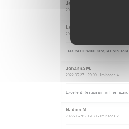
Jean-Loup
S
2022-06-11
- 19:30 - Invitados 2
Laure
B
2022-06-03
- 19:30 - Invitados 3
Très beau restaurant, les prix sont
Johanna
M
2022-05-27
- 20:00 - Invitados 4
Excellent Restaurant with amazing 
Nadine
M
2022-05-28
- 19:30 - Invitados 2