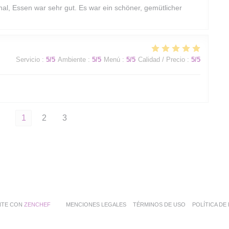
al, Essen war sehr gut. Es war ein schöner, gemütlicher
Servicio
:
5
/5
Ambiente
:
5
/5
Menú
:
5
/5
Calidad / Precio
:
5
/5
1
2
3
((ABRE EN UNA NUEVA VENTANA))
((ABRE EN UNA NUEVA VENTANA))
((ABRE EN UNA
ANTE CON
ZENCHEF
MENCIONES LEGALES
TÉRMINOS DE USO
POLÍTICA D