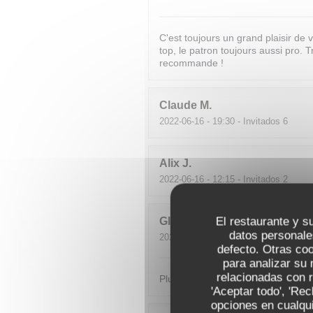
C'est toujours un grand plaisir de 
top, le patron toujours aussi pro. 
recommande !
Claude
M
2022-06-16
- 19:30 - Invitados 6
Alix
J
2022-06-16
- 12:15 - Invitados 2
El restaurante y su
GILLES
P
datos personale
2022-06-11
- 19:15 - Invitados 2
defecto. Otras co
para analizar su 
relacionadas con r
Plus aujourd'hui. Déçu.
'Aceptar todo', 'Re
opciones en cualqui