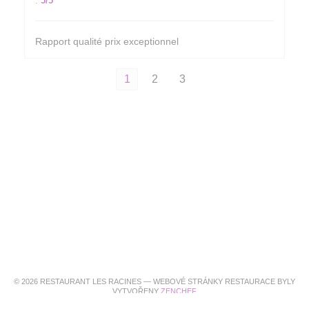
:
5
/5
Rapport qualité prix exceptionnel
1
2
3
© 2026 RESTAURANT LES RACINES — WEBOVÉ STRÁNKY RESTAURACE BYLY
((OTEVŘE SE V NOVÉM OKNĚ)
VYTVOŘENY
ZENCHEF