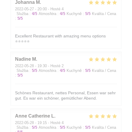
Johanna
M
2022-05-27
- 20:00 - Hosté 4
Služba
:
4
/5
Atmosféra
:
4
/5
Kuchyně
:
5
/5
Kvalita / Cena
:
5
/5
Excellent Restaurant with amazing menu options
⭐️⭐️⭐️⭐️⭐️
Nadine
M
2022-05-28
- 19:30 - Hosté 2
Služba
:
5
/5
Atmosféra
:
4
/5
Kuchyně
:
5
/5
Kvalita / Cena
:
5
/5
Schönes Restaurant, nettes Personal, Essen war sehr
gut. Es war ein schöner, gemütlicher Abend.
Anne Catherine
L
2022-05-28
- 19:15 - Hosté 4
Služba
:
5
/5
Atmosféra
:
5
/5
Kuchyně
:
5
/5
Kvalita / Cena