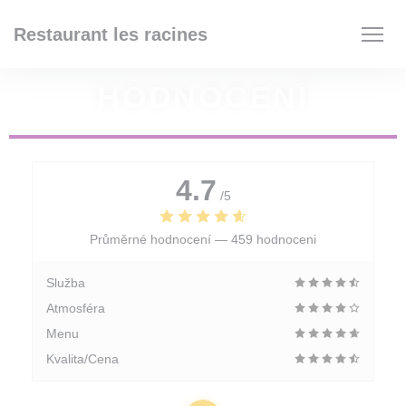
Panel pro správu cookies
Restaurant les racines
HODNOCENÍ
4.7
/5
Průměrné hodnocení —
459 hodnoceni
Služba
Atmosféra
Menu
Kvalita/Cena