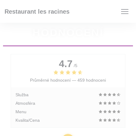
Panel pro správu cookies
Restaurant les racines
HODNOCENÍ
4.7
/5
Průměrné hodnocení —
459 hodnoceni
Služba
Atmosféra
Menu
Kvalita/Cena