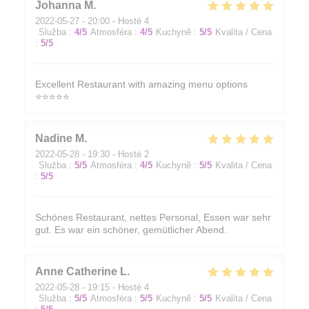
Johanna
M
2022-05-27
- 20:00 - Hosté 4
Služba
:
4
/5
Atmosféra
:
4
/5
Kuchyně
:
5
/5
Kvalita / Cena
:
5
/5
Excellent Restaurant with amazing menu options
⭐️⭐️⭐️⭐️⭐️
Nadine
M
2022-05-28
- 19:30 - Hosté 2
Služba
:
5
/5
Atmosféra
:
4
/5
Kuchyně
:
5
/5
Kvalita / Cena
:
5
/5
Schönes Restaurant, nettes Personal, Essen war sehr
gut. Es war ein schöner, gemütlicher Abend.
Anne Catherine
L
2022-05-28
- 19:15 - Hosté 4
Služba
:
5
/5
Atmosféra
:
5
/5
Kuchyně
:
5
/5
Kvalita / Cena