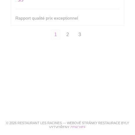
:
5
/5
Rapport qualité prix exceptionnel
1
2
3
© 2026 RESTAURANT LES RACINES — WEBOVÉ STRÁNKY RESTAURACE BYLY
((OTEVŘE SE V NOVÉM OKNĚ)
VYTVOŘENY
ZENCHEF